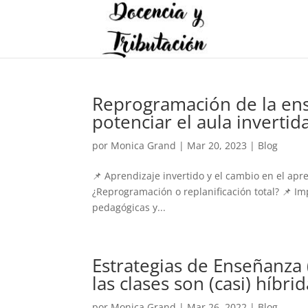
Reprogramación de la ens
potenciar el aula invertid
por
Monica Grand
|
Mar 20, 2023
|
Blog
📌 Aprendizaje invertido y el cambio en el ap
¿Reprogramación o replanificación total? 📌 Im
pedagógicas y...
Estrategias de Enseñanza
las clases son (casi) híbri
por
Monica Grand
|
Mar 26, 2022
|
Blog